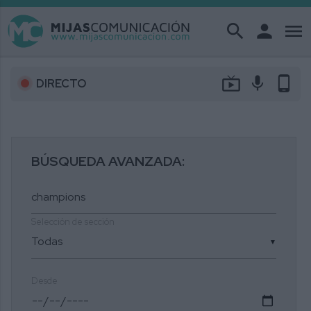
search
person
menu
live_tv
mic
phone_android
DIRECTO
BÚSQUEDA AVANZADA:
Selección de sección
▼
Desde