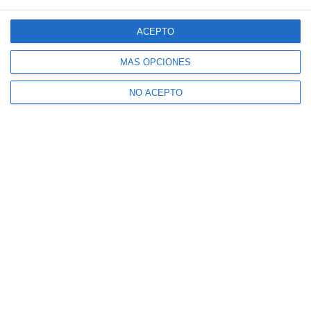
ACEPTO
MÁS OPCIONES
NO ACEPTO
Suscríbete a nuestro boletín
Recibe la actualidad de Mijas en tu correo
electrónico