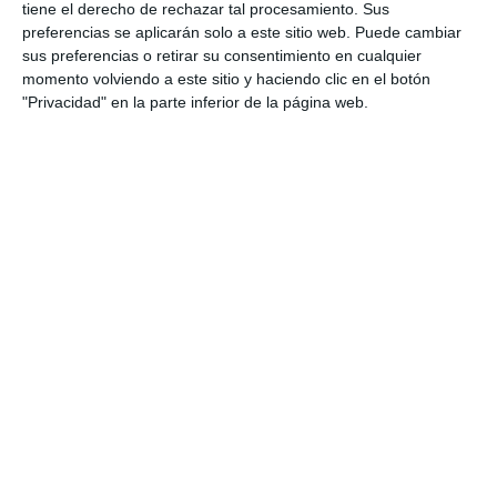
ACTUALIDAD
tiene el derecho de rechazar tal procesamiento. Sus
preferencias se aplicarán solo a este sitio web. Puede cambiar
sus preferencias o retirar su consentimiento en cualquier
Dak Burger de La Cala consigue
momento volviendo a este sitio y haciendo clic en el botón
el segundo puesto europeo en
"Privacidad" en la parte inferior de la página web.
The Champions Burger
ACTUALIDAD
Dak Burger triunfa con su
Stellar en el campeonato
nacional de ‘smash burger’
ACTUALIDAD
The Andalusian Fencing
Championship will be held this
Saturday in Mijas
ACTUALIDAD
360 students take part in St.
Anthony's cross country