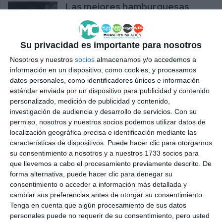
Las mejores hamburguesas
'smash' están en Mijas
ACTUALIDAD
Su privacidad es importante para nosotros
Nosotros y nuestros
socios
almacenamos y/o accedemos a
Mijas buscará la mejor
información en un dispositivo, como cookies, y procesamos
hamburguesa ‘smash’ en la
datos personales, como identificadores únicos e información
novena edición de The
estándar enviada por un dispositivo para publicidad y contenido
Champions Burger
personalizado, medición de publicidad y contenido,
ACTUALIDAD
investigación de audiencia y desarrollo de servicios.
Con su
permiso, nosotros y nuestros socios podemos utilizar datos de
Mijas in the Basketball
localización geográfica precisa e identificación mediante las
Champions League
características de dispositivos. Puede hacer clic para otorgarnos
su consentimiento a nosotros y a nuestros 1733 socios para
ACTUALIDAD
que llevemos a cabo el procesamiento previamente descrito. De
forma alternativa, puede hacer clic para denegar su
consentimiento o acceder a información más detallada y
La Cala's Dak Burger takes
cambiar sus preferencias antes de otorgar su consentimiento.
second place in Europe in The
Tenga en cuenta que algún procesamiento de sus datos
Champions Burger
personales puede no requerir de su consentimiento, pero usted