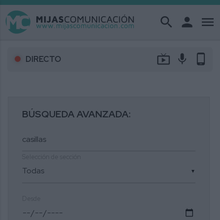
search
person
menu
live_tv
mic
phone_android
DIRECTO
BÚSQUEDA AVANZADA:
Selección de sección
▼
Desde