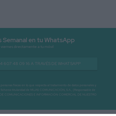
as Semanal en tu WhatsApp
 viernes directamente a tu móvil
34 607 48 09 16 A TRAVÉS DE WHATSAPP
as físicas en lo que respecta al tratamiento de datos personales y
os en ficheros titularidad de MIJAS COMUNICACIÓN, S.A., (Responsable de
 ENVIO DE COMUNICACIONES E INFORMACIÓN COMERCIAL DE NUESTRO