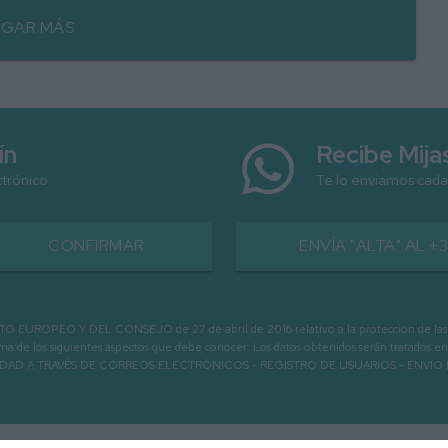
GAR MÁS
ín
Recibe Mij
ctrónico
Te lo enviamos cada
CONFIRMAR
ENVÍA "ALTA" AL +
PEO Y DEL CONSEJO de 27 de abril de 2016 relativo a la protección de las person
informa de los siguientes aspectos que debe conocer: Los datos obtenidos serán tratad
N LA ENTIDAD A TRAVÉS DE CORREOS ELECTRÓNICOS - REGISTRO DE USUARIOS -