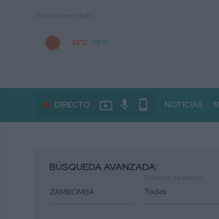
El tiempo en Mijas
32°C
25°C
live_tv
mic
phone_android
DIRECTO
NOTICIAS
M
BÚSQUEDA AVANZADA:
Selección de sección