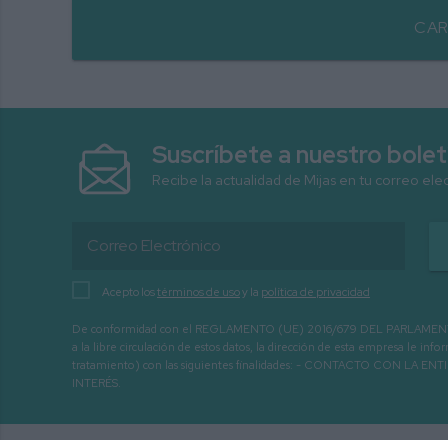
CAR
Suscríbete a nuestro bolet
Recibe la actualidad de Mijas en tu correo ele
Acepto los
términos de uso
y la
política de privacidad
De conformidad con el REGLAMENTO (UE) 2016/679 DEL PARLAMENTO EURO
a la libre circulación de estos datos, la dirección de esta empresa le 
tratamiento) con las siguientes finalidades: - CONTACTO CO
INTERÉS.