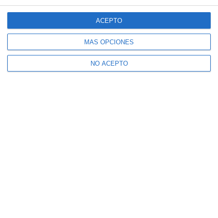
ACEPTO
MÁS OPCIONES
NO ACEPTO
Suscríbete a nuestro boletín
Recibe la actualidad de Mijas en tu correo
electrónico