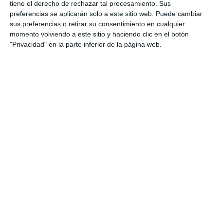
tiene el derecho de rechazar tal procesamiento. Sus
REPORTAJES
preferencias se aplicarán solo a este sitio web. Puede cambiar
sus preferencias o retirar su consentimiento en cualquier
La plaza del Torreón acoge este
momento volviendo a este sitio y haciendo clic en el botón
sábado el IV Festival de Folclore
"Privacidad" en la parte inferior de la página web.
Villa de Mijas
ACTUALIDAD
Inscripciones abiertas para el V
Triatlón Villa de Mijas
ACTUALIDAD
El IES Villa de Mijas también
gradúa a los alumnos de los
últimos cursos
ACTUALIDAD
154 motos clásicas en la brillante
XVI Concentración Villa de Mijas