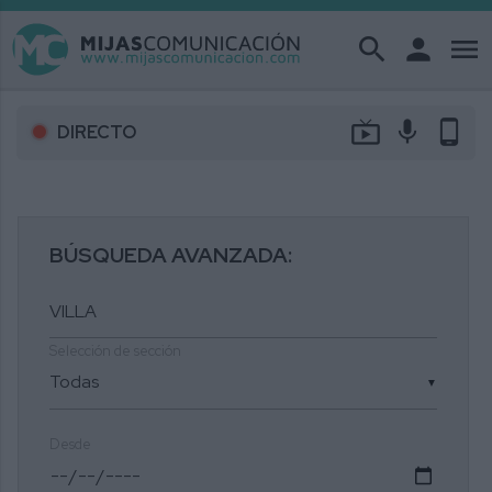
search
person
menu
live_tv
mic
phone_android
DIRECTO
BÚSQUEDA AVANZADA:
Selección de sección
▼
Desde