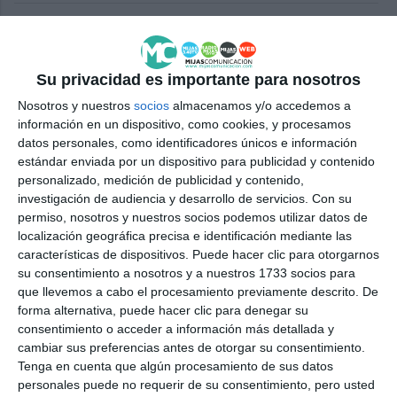
La Coral Villa Mijas cierra el
curso con un concierto lleno de
elegancia y emoción
Su privacidad es importante para nosotros
ACTUALIDAD
Nosotros y nuestros
socios
almacenamos y/o accedemos a
información en un dispositivo, como cookies, y procesamos
The Village to pay tribute to
datos personales, como identificadores únicos e información
Pink Floyd with Im-Pulse on 12
estándar enviada por un dispositivo para publicidad y contenido
July
personalizado, medición de publicidad y contenido,
ACTUALIDAD
investigación de audiencia y desarrollo de servicios.
Con su
permiso, nosotros y nuestros socios podemos utilizar datos de
localización geográfica precisa e identificación mediante las
The village applauds the third
características de dispositivos. Puede hacer clic para otorgarnos
edition of ‘Mijas with soul by
su consentimiento a nosotros y a nuestros 1733 socios para
candlelight’
que llevemos a cabo el procesamiento previamente descrito. De
ACTUALIDAD
forma alternativa, puede hacer clic para denegar su
consentimiento o acceder a información más detallada y
El Torreón caleño, testigo del IV
cambiar sus preferencias antes de otorgar su consentimiento.
Festival de Folclore Villa de
Tenga en cuenta que algún procesamiento de sus datos
Mijas
personales puede no requerir de su consentimiento, pero usted