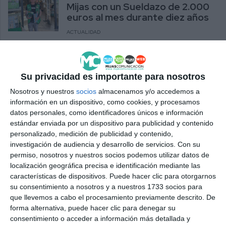
Mijas con un Sueldazo de 2.000
euros al mes durante diez años
ACTUALIDAD
The ONCE leaves a ‘Sueldazo’
of 2,000 euros a month for ten
Su privacidad es importante para nosotros
years in La Cala de Mijas
Nosotros y nuestros
socios
almacenamos y/o accedemos a
ACTUALIDAD
información en un dispositivo, como cookies, y procesamos
datos personales, como identificadores únicos e información
La ONCE deja un Sueldazo de
estándar enviada por un dispositivo para publicidad y contenido
2.000 euros al mes durante diez
personalizado, medición de publicidad y contenido,
años en La Cala de Mijas
investigación de audiencia y desarrollo de servicios.
Con su
permiso, nosotros y nuestros socios podemos utilizar datos de
ACTUALIDAD
localización geográfica precisa e identificación mediante las
características de dispositivos. Puede hacer clic para otorgarnos
Vendido en Mijas uno de los
su consentimiento a nosotros y a nuestros 1733 socios para
Sueldazos de la ONCE
que llevemos a cabo el procesamiento previamente descrito. De
ACTUALIDAD
forma alternativa, puede hacer clic para denegar su
consentimiento o acceder a información más detallada y