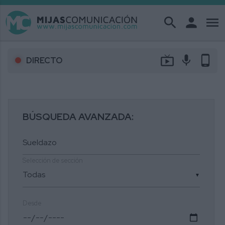
search
person
menu
live_tv
mic
phone_android
DIRECTO
BÚSQUEDA AVANZADA:
Selección de sección
▼
Desde