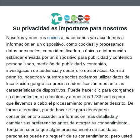
Éxito del campamento acuático
del C.P. Mijas en la playa del
Chaparral
Su privacidad es importante para nosotros
DEPORTES
Nosotros y nuestros
socios
almacenamos y/o accedemos a
información en un dispositivo, como cookies, y procesamos
El cine de verano y una nueva
datos personales, como identificadores únicos e información
‘Velada con Alma’ en la agenda
estándar enviada por un dispositivo para publicidad y contenido
de ocio de este miércoles
personalizado, medición de publicidad y contenido,
investigación de audiencia y desarrollo de servicios.
Con su
ACTUALIDAD
permiso, nosotros y nuestros socios podemos utilizar datos de
localización geográfica precisa e identificación mediante las
El programa Territorio
características de dispositivos. Puede hacer clic para otorgarnos
Juventud vuelve un verano más
su consentimiento a nosotros y a nuestros 1733 socios para
a la playa de El Torreón
que llevemos a cabo el procesamiento previamente descrito. De
ACTUALIDAD
forma alternativa, puede hacer clic para denegar su
consentimiento o acceder a información más detallada y
cambiar sus preferencias antes de otorgar su consentimiento.
Estable vence en el
Tenga en cuenta que algún procesamiento de sus datos
Campeonato de España de
personales puede no requerir de su consentimiento, pero usted
paddle surf