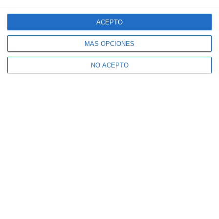
ACEPTO
MÁS OPCIONES
NO ACEPTO
Suscríbete a nuestro boletín
Recibe la actualidad de Mijas en tu correo
electrónico