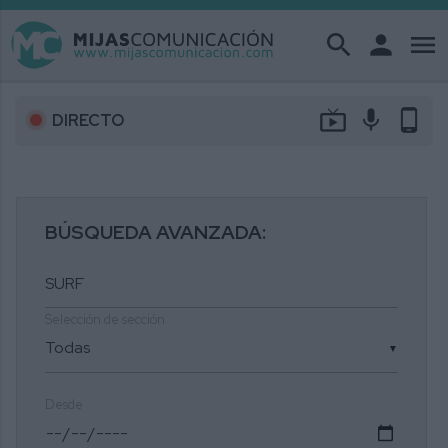
search
person
menu
live_tv
mic
phone_android
DIRECTO
BÚSQUEDA AVANZADA:
Selección de sección
▼
Desde