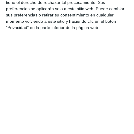
tiene el derecho de rechazar tal procesamiento. Sus
DEPORTES
preferencias se aplicarán solo a este sitio web. Puede cambiar
sus preferencias o retirar su consentimiento en cualquier
El CP Mijas organiza una jornada
momento volviendo a este sitio y haciendo clic en el botón
de convivencia en torno al surf
"Privacidad" en la parte inferior de la página web.
DEPORTES
Ainhoa Rivas conquista Portugal
DEPORTES
The works to resurface the A-7
will continue to affect traffic in
Mijas
ACTUALIDAD
Traffic on the A-7 will be
affected until Friday 7th due to