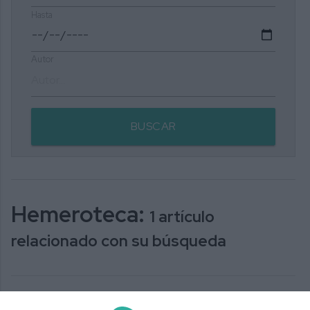
Hasta
Autor
BUSCAR
Hemeroteca:
1 artículo
relacionado con su búsqueda
Mijas se suma este viernes a la