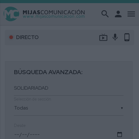
search
person
menu
live_tv
mic
phone_android
DIRECTO
BÚSQUEDA AVANZADA:
Selección de sección
▼
Desde