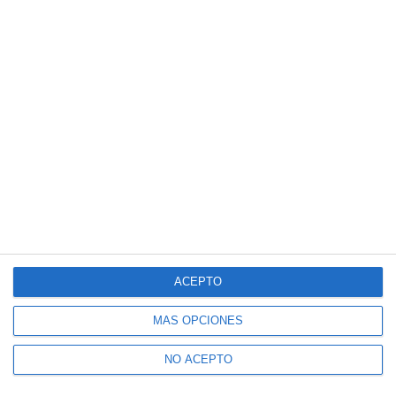
Suscríbete a nuestro boletín
Recibe la actualidad de Mijas en tu correo
electrónico
CONFIRMAR
Acepto los
términos de uso
y la
política de privacidad
Recibe Mijas Semanal en tu
WhatsApp
ACEPTO
Te lo enviamos cada viernes directamente a tu
móvil
MÁS OPCIONES
NO ACEPTO
ENVÍA "ALTA" AL +34 607 48 09 16 A TRAVÉS