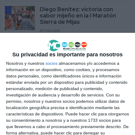
Diego Benítez: victoria con
sabor mijeño en la I Maratón
Sierra de Mijas
ACTUALIDAD
Mijas prueba y valora los
mejores quesos de cabra de la
Su privacidad es importante para nosotros
provincia de Málaga
Nosotros y nuestros
socios
almacenamos y/o accedemos a
ACTUALIDAD
información en un dispositivo, como cookies, y procesamos
datos personales, como identificadores únicos e información
El Festival del Queso y el Vino
estándar enviada por un dispositivo para publicidad y contenido
llena la plaza Virgen de la Peña
personalizado, medición de publicidad y contenido,
de buen sabor y público
investigación de audiencia y desarrollo de servicios.
Con su
permiso, nosotros y nuestros socios podemos utilizar datos de
ACTUALIDAD
localización geográfica precisa e identificación mediante las
características de dispositivos. Puede hacer clic para otorgarnos
Corte de Autor apuesta por una
su consentimiento a nosotros y a nuestros 1733 socios para
“explosión ibérica” de sabores
que llevemos a cabo el procesamiento previamente descrito. De
en la IV Ruta de la Tapa
forma alternativa, puede hacer clic para denegar su