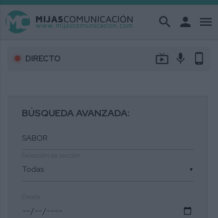
search
person
menu
live_tv
mic
phone_android
DIRECTO
BÚSQUEDA AVANZADA:
Selección de sección
▼
Desde