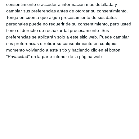
consentimiento o acceder a información más detallada y
ACTUALIDAD
cambiar sus preferencias antes de otorgar su consentimiento.
Tenga en cuenta que algún procesamiento de sus datos
Sabor a Málaga draws large
personales puede no requerir de su consentimiento, pero usted
crowds and records a turnover
tiene el derecho de rechazar tal procesamiento. Sus
of 120,000 euros
preferencias se aplicarán solo a este sitio web. Puede cambiar
sus preferencias o retirar su consentimiento en cualquier
ACTUALIDAD
momento volviendo a este sitio y haciendo clic en el botón
"Privacidad" en la parte inferior de la página web.
Sabor a Málaga despliega
mantel en La Cala para 350
productos artesanales de la
provincia
ACTUALIDAD
Sabor a Málaga registra una
gran afluencia y un volumen de
negocio de 120.000 euros
ACTUALIDAD