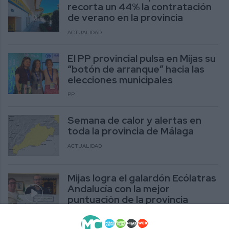
recorta un 44% la contratación
de verano en la provincia
ACTUALIDAD
El PP provincial pulsa en Mijas su
“botón de arranque” hacia las
elecciones municipales
PP
Semana de calor y alertas en
toda la provincia de Málaga
ACTUALIDAD
Mijas logra el galardón Ecólatras
Andalucía con la mejor
puntuación de la provincia
ACTUALIDAD