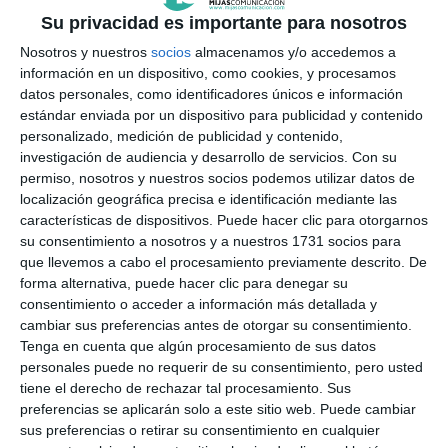
En estas elecciones saldrán
Su privacidad es importante para nosotros
elegidos 109 diputados, ocho
Nosotros y nuestros
socios
almacenamos y/o accedemos a
por provincia como mínimo
información en un dispositivo, como cookies, y procesamos
ACTUALIDAD
datos personales, como identificadores únicos e información
estándar enviada por un dispositivo para publicidad y contenido
personalizado, medición de publicidad y contenido,
La multinacional Eggo Cocinas
investigación de audiencia y desarrollo de servicios.
Con su
elige Mijas para instalar su
permiso, nosotros y nuestros socios podemos utilizar datos de
primera tienda en la provincia
localización geográfica precisa e identificación mediante las
ACTUALIDAD
características de dispositivos. Puede hacer clic para otorgarnos
su consentimiento a nosotros y a nuestros 1731 socios para
Los cadetes del CP Mijas
que llevemos a cabo el procesamiento previamente descrito. De
pelearán por el título provincial
forma alternativa, puede hacer clic para denegar su
Oro
consentimiento o acceder a información más detallada y
cambiar sus preferencias antes de otorgar su consentimiento.
DEPORTES
Tenga en cuenta que algún procesamiento de sus datos
personales puede no requerir de su consentimiento, pero usted
Los jóvenes 'bartenders' de la
tiene el derecho de rechazar tal procesamiento. Sus
provincia compiten en Mijas por
preferencias se aplicarán solo a este sitio web. Puede cambiar
preparar el mejor cóctel
sus preferencias o retirar su consentimiento en cualquier