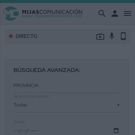
search
person
menu
live_tv
mic
phone_android
DIRECTO
BÚSQUEDA AVANZADA:
Selección de sección
▼
Desde