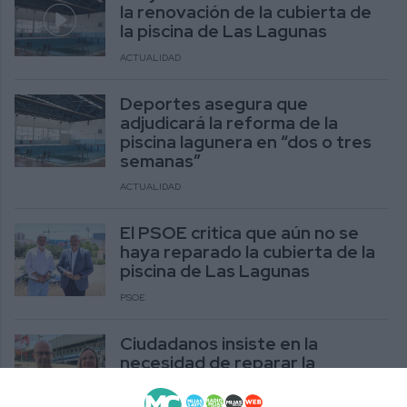
la renovación de la cubierta de
la piscina de Las Lagunas
ACTUALIDAD
Deportes asegura que
adjudicará la reforma de la
piscina lagunera en “dos o tres
semanas”
ACTUALIDAD
El PSOE critica que aún no se
haya reparado la cubierta de la
piscina de Las Lagunas
PSOE
Ciudadanos insiste en la
necesidad de reparar la
cubierta de la piscina de Las
Lagunas