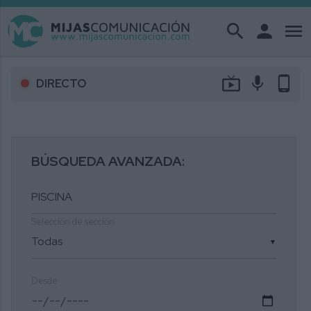
search
person
menu
live_tv
mic
phone_android
DIRECTO
BÚSQUEDA AVANZADA:
Selección de sección
▼
Desde