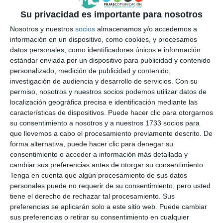
CS
Su privacidad es importante para nosotros
Nosotros y nuestros
socios
almacenamos y/o accedemos a
The Osunillas municipal
información en un dispositivo, como cookies, y procesamos
swimming pool opens this Friday
datos personales, como identificadores únicos e información
19th
estándar enviada por un dispositivo para publicidad y contenido
personalizado, medición de publicidad y contenido,
ACTUALIDAD
investigación de audiencia y desarrollo de servicios.
Con su
permiso, nosotros y nuestros socios podemos utilizar datos de
El Ayuntamiento de Mijas abre la
localización geográfica precisa e identificación mediante las
piscina municipal de Osunillas
características de dispositivos. Puede hacer clic para otorgarnos
DEPORTES
su consentimiento a nosotros y a nuestros 1733 socios para
que llevemos a cabo el procesamiento previamente descrito. De
forma alternativa, puede hacer clic para denegar su
Tender launched repairs to the
consentimiento o acceder a información más detallada y
roof of the Las Lagunas
cambiar sus preferencias antes de otorgar su consentimiento.
swimming pool
Tenga en cuenta que algún procesamiento de sus datos
personales puede no requerir de su consentimiento, pero usted
ACTUALIDAD
tiene el derecho de rechazar tal procesamiento. Sus
preferencias se aplicarán solo a este sitio web. Puede cambiar
El Ayuntamiento saca a
sus preferencias o retirar su consentimiento en cualquier