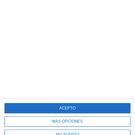
ACEPTO
MÁS OPCIONES
NO ACEPTO