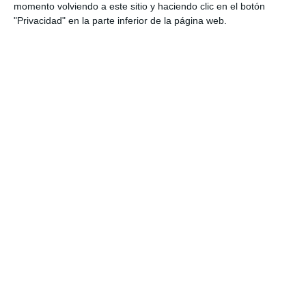
concurso la reparación de la
momento volviendo a este sitio y haciendo clic en el botón
cubierta de la piscina de Las
"Privacidad" en la parte inferior de la página web.
Lagunas
ACTUALIDAD
Mijas acelera la reforma de las
cubiertas de la piscina y del
pabellón deportivo laguneros
ACTUALIDAD
El Club Natación Mijas convierte
la Semana Blanca en diversión
en su primer campus
DEPORTES
Aceptada la enmienda de Vox
para que las embarazadas usen
gratis la piscina terapéutica
VOX