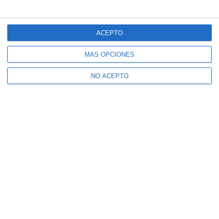
ACEPTO
MÁS OPCIONES
NO ACEPTO
Suscríbete a nuestro boletín
Recibe la actualidad de Mijas en tu correo
electrónico