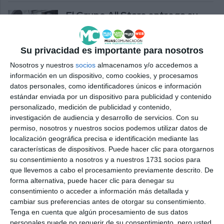
El Grupo All Stars entrega su
distintivo de excelencia a Juan
Carlos Maldonado
Su privacidad es importante para nosotros
ACTUALIDAD
Nosotros y nuestros
socios
almacenamos y/o accedemos a
Maldonado acusa al PSOE de
información en un dispositivo, como cookies, y procesamos
mentir con el presupuesto de la
datos personales, como identificadores únicos e información
Oficina de Captación de Fondos
estándar enviada por un dispositivo para publicidad y contenido
personalizado, medición de publicidad y contenido,
ACTUALIDAD
investigación de audiencia y desarrollo de servicios.
Con su
permiso, nosotros y nuestros socios podemos utilizar datos de
Maldonado destaca que Por Mi
localización geográfica precisa e identificación mediante las
Pueblo es ya la cuarta fuerza
características de dispositivos. Puede hacer clic para otorgarnos
política de la provincia
su consentimiento a nosotros y a nuestros 1731 socios para
que llevemos a cabo el procesamiento previamente descrito. De
POR MI PUEBLO
forma alternativa, puede hacer clic para denegar su
consentimiento o acceder a información más detallada y
PMP afirma que “impulsará
cambiar sus preferencias antes de otorgar su consentimiento.
medidas” para dotar de más
Tenga en cuenta que algún procesamiento de sus datos
plazas a los institutos caleños
personales puede no requerir de su consentimiento, pero usted