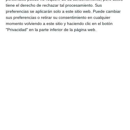
tiene el derecho de rechazar tal procesamiento. Sus
POR MI PUEBLO
preferencias se aplicarán solo a este sitio web. Puede cambiar
sus preferencias o retirar su consentimiento en cualquier
Maldonado defiende su gestión
momento volviendo a este sitio y haciendo clic en el botón
cultural y califica de “inciertas”
"Privacidad" en la parte inferior de la página web.
las acusaciones del PSOE
ACTUALIDAD
Maldonado: "We are the leading
municipality in Andalusia in
terms of self-employment"
ACTUALIDAD
Maldonado: “Somos el municipio
líder en Andalucía en generación
de autónomos”
ACTUALIDAD
La Mari de Chambao presentará