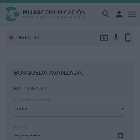
search
person
menu
live_tv
mic
phone_android
DIRECTO
BÚSQUEDA AVANZADA:
Selección de sección
▼
Desde