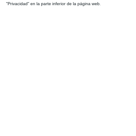
mental para los mijeños
"Privacidad" en la parte inferior de la página web.
CS
Pop y rock a ritmo de guitarras
CULTURA
Arte en pareja: Margarita
Villarroel y Javier Coppel
exponen en la Casa Museo
ACTUALIDAD
Margarita Villarroel y Javier
Coppel regresan con su arte
ACTUALIDAD
Javier Labrador recibe el