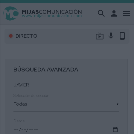
search
person
menu
live_tv
mic
phone_android
DIRECTO
BÚSQUEDA AVANZADA:
Selección de sección
▼
Desde