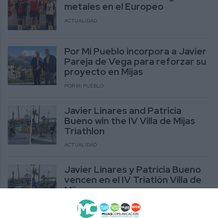
metales en el Europeo
ACTUALIDAD
Por Mi Pueblo incorpora a Javier
Pareja de Vega para reforzar su
proyecto en Mijas
POR MI PUEBLO
Javier Linares and Patricia
Bueno win the IV Villa de Mijas
Triathlon
ACTUALIDAD
Javier Linares y Patricia Bueno
vencen en el IV Triatlón Villa de
Mijas
ACTUALIDAD