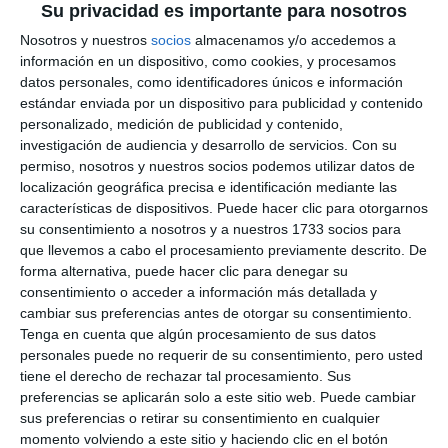
Su privacidad es importante para nosotros
Javier Postigo inaugura el ciclo
literario de otoño con ‘Cuando
Nosotros y nuestros
socios
almacenamos y/o accedemos a
quise ser nadie’
información en un dispositivo, como cookies, y procesamos
datos personales, como identificadores únicos e información
CULTURA
estándar enviada por un dispositivo para publicidad y contenido
personalizado, medición de publicidad y contenido,
El escritor mijeño Javier Castillo
investigación de audiencia y desarrollo de servicios.
Con su
será el pregonero de la Feria de
permiso, nosotros y nuestros socios podemos utilizar datos de
Málaga 2025
localización geográfica precisa e identificación mediante las
características de dispositivos. Puede hacer clic para otorgarnos
ACTUALIDAD
su consentimiento a nosotros y a nuestros 1733 socios para
que llevemos a cabo el procesamiento previamente descrito. De
El escritor Javier Castillo,
forma alternativa, puede hacer clic para denegar su
egresado de honor de la
consentimiento o acceder a información más detallada y
Facultad de Marketing de la
cambiar sus preferencias antes de otorgar su consentimiento.
UMA
Tenga en cuenta que algún procesamiento de sus datos
personales puede no requerir de su consentimiento, pero usted
ACTUALIDAD
tiene el derecho de rechazar tal procesamiento. Sus
preferencias se aplicarán solo a este sitio web. Puede cambiar
Ciudadanos reclama al equipo
sus preferencias o retirar su consentimiento en cualquier
de gobierno recursos en salud
momento volviendo a este sitio y haciendo clic en el botón