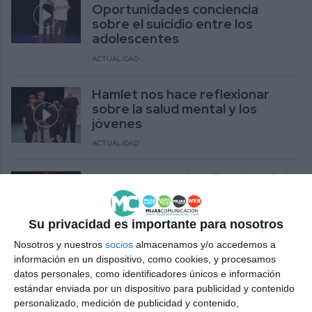
Oportunidades conciencia
sobre el suicidio entre los
adolescentes
ACTUALIDAD
Hamlet nos hace reflexionar
sobre la salud mental y los
jóvenes
ACTUALIDAD
Teatro y terapia: Mijas aborda la
salud mental adolescente con
un Hamlet necesario
Su privacidad es importante para nosotros
ACTUALIDAD
Nosotros y nuestros
socios
almacenamos y/o accedemos a
información en un dispositivo, como cookies, y procesamos
Jóvenes Clásicos trae al Manuel
datos personales, como identificadores únicos e información
España el 20 de mayo ‘Hamlet.
estándar enviada por un dispositivo para publicidad y contenido
Ensayo en la tormenta’
personalizado, medición de publicidad y contenido,