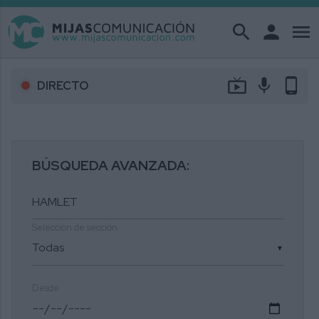
search
person
menu
live_tv
mic
phone_android
DIRECTO
BÚSQUEDA AVANZADA:
Selección de sección
▼
Desde