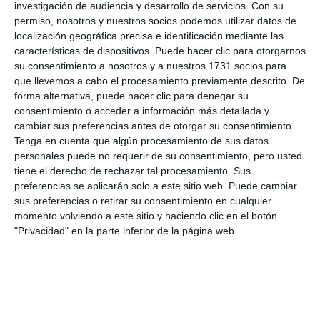
ACTUALIDAD
investigación de audiencia y desarrollo de servicios.
Con su
permiso, nosotros y nuestros socios podemos utilizar datos de
Aplazada la sesión doble de
localización geográfica precisa e identificación mediante las
teatro para reflexionar sobre la
características de dispositivos. Puede hacer clic para otorgarnos
salud mental
su consentimiento a nosotros y a nuestros 1731 socios para
que llevemos a cabo el procesamiento previamente descrito. De
ACTUALIDAD
forma alternativa, puede hacer clic para denegar su
consentimiento o acceder a información más detallada y
Familia e Igualdad de
cambiar sus preferencias antes de otorgar su consentimiento.
Oportunidades conciencia
Tenga en cuenta que algún procesamiento de sus datos
sobre la importancia de la salud
personales puede no requerir de su consentimiento, pero usted
mental
tiene el derecho de rechazar tal procesamiento. Sus
preferencias se aplicarán solo a este sitio web. Puede cambiar
ACTUALIDAD
sus preferencias o retirar su consentimiento en cualquier
momento volviendo a este sitio y haciendo clic en el botón
"Privacidad" en la parte inferior de la página web.