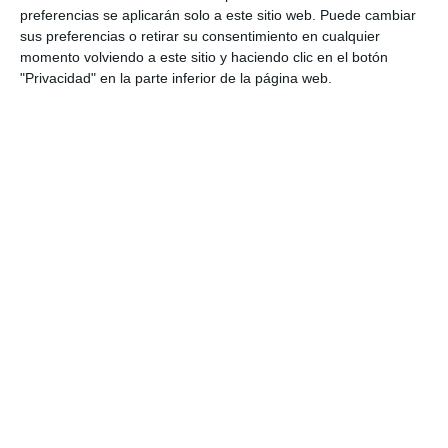
preferencias se aplicarán solo a este sitio web. Puede cambiar
La mijeña Ludmila Durán,
sus preferencias o retirar su consentimiento en cualquier
campeona de Andalucía de
momento volviendo a este sitio y haciendo clic en el botón
esgrima M15
"Privacidad" en la parte inferior de la página web.
DEPORTES
The Andalusian Fencing
Championship will be held this
Saturday in Mijas
ACTUALIDAD
El Campeonato de Andalucía de
Esgrima se celebra este sábado
en Mijas
DEPORTES
Edu Sánchez, caballero de oro
DEPORTES