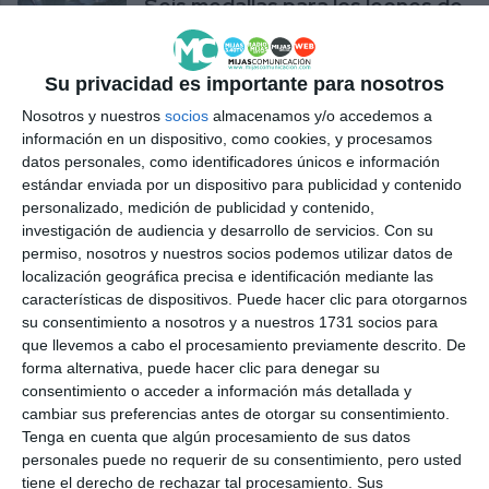
Seis medallas para los leones de
la Sala Adalid Mijas
DEPORTES
Su privacidad es importante para nosotros
Nosotros y nuestros
socios
almacenamos y/o accedemos a
Mijas alberga este fin de
información en un dispositivo, como cookies, y procesamos
semana el Campeonato
datos personales, como identificadores únicos e información
Provincial de Esgrima
estándar enviada por un dispositivo para publicidad y contenido
DEPORTES
personalizado, medición de publicidad y contenido,
investigación de audiencia y desarrollo de servicios.
Con su
permiso, nosotros y nuestros socios podemos utilizar datos de
La Sala de Armas Adalid Mijas
localización geográfica precisa e identificación mediante las
agradece al Ayuntamiento la
características de dispositivos. Puede hacer clic para otorgarnos
subvención municipal
su consentimiento a nosotros y a nuestros 1731 socios para
DEPORTES
que llevemos a cabo el procesamiento previamente descrito. De
forma alternativa, puede hacer clic para denegar su
Los clubes de esgrima, ajedrez,
consentimiento o acceder a información más detallada y
bádminton y pesca reciben las
cambiar sus preferencias antes de otorgar su consentimiento.
subvenciones de Deportes
Tenga en cuenta que algún procesamiento de sus datos
personales puede no requerir de su consentimiento, pero usted
ACTUALIDAD
tiene el derecho de rechazar tal procesamiento. Sus