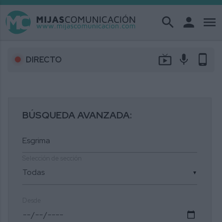
search
person
menu
live_tv
mic
phone_android
DIRECTO
BÚSQUEDA AVANZADA:
Selección de sección
▼
Desde