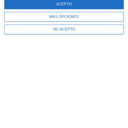
ACEPTO
MÁS OPCIONES
NO ACEPTO
Suscríbete a nuestro boletín
Recibe la actualidad de Mijas en tu correo
electrónico