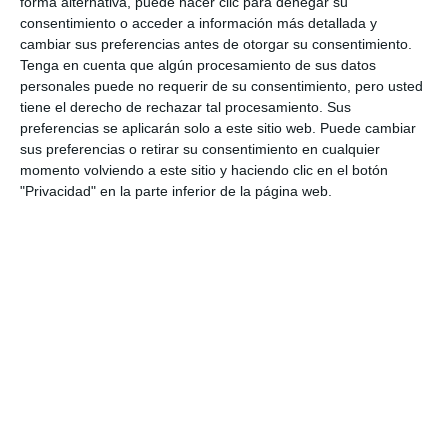
forma alternativa, puede hacer clic para denegar su
ACTUALIDAD
consentimiento o acceder a información más detallada y
cambiar sus preferencias antes de otorgar su consentimiento.
El Nazareno entregará su
Tenga en cuenta que algún procesamiento de sus datos
galardón ‘Horquilla y Correón
personales puede no requerir de su consentimiento, pero usted
2026’ este sábado a las 20
tiene el derecho de rechazar tal procesamiento. Sus
horas
preferencias se aplicarán solo a este sitio web. Puede cambiar
sus preferencias o retirar su consentimiento en cualquier
ACTUALIDAD
momento volviendo a este sitio y haciendo clic en el botón
"Privacidad" en la parte inferior de la página web.
Emotiva entrega de los
primeros premios ‘Mijas, alma
andaluza’
ACTUALIDAD
Los niños de Mijas Pueblo y La
Cala entregan sus cartas a los
pajes reales
ACTUALIDAD