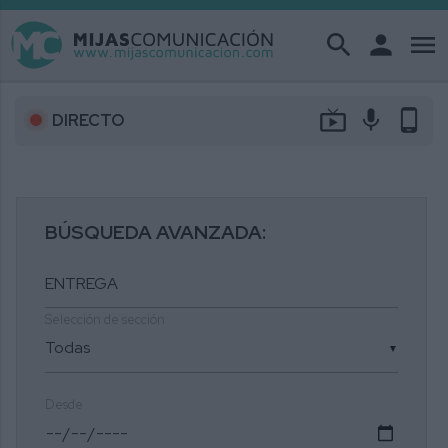
search
person
menu
live_tv
mic
phone_android
DIRECTO
BÚSQUEDA AVANZADA:
Selección de sección
▼
Desde