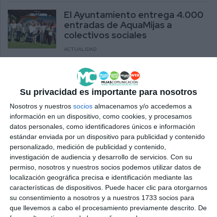
El Ayuntamiento entrega 4.000
entradas de AquaMijas a
colectivos sociales
ACTUALIDAD
El certamen literario ‘Érase una
vez… en Mijas’ entrega sus
Su privacidad es importante para nosotros
premios
Nosotros y nuestros
socios
almacenamos y/o accedemos a
ACTUALIDAD
información en un dispositivo, como cookies, y procesamos
datos personales, como identificadores únicos e información
El Ayuntamiento entrega a la
estándar enviada por un dispositivo para publicidad y contenido
archicofradía del Nazareno la
personalizado, medición de publicidad y contenido,
orla de la Medalla de la Villa
investigación de audiencia y desarrollo de servicios.
Con su
permiso, nosotros y nuestros socios podemos utilizar datos de
ACTUALIDAD
localización geográfica precisa e identificación mediante las
características de dispositivos. Puede hacer clic para otorgarnos
La Fundación Idiliq entrega a
su consentimiento a nosotros y a nuestros 1733 socios para
Cudeca un cheque por valor de
que llevemos a cabo el procesamiento previamente descrito. De
2.800 euros