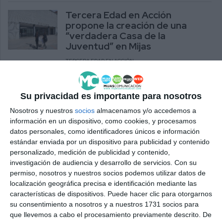
Tercera Edad en Acción
propone la creación de una
“verdadera Casa de la
Juventud” en Mijas
TERCERA EDAD EN ACCIÓN
Mijas revive el espíritu de San
Fermín con 36 años de tradición
Su privacidad es importante para nosotros
lejos de Pamplona
Nosotros y nuestros
socios
almacenamos y/o accedemos a
información en un dispositivo, como cookies, y procesamos
ACTUALIDAD
datos personales, como identificadores únicos e información
estándar enviada por un dispositivo para publicidad y contenido
Casa Navarra celebrará San
personalizado, medición de publicidad y contenido,
Fermín por todo lo alto
investigación de audiencia y desarrollo de servicios.
Con su
ACTUALIDAD
permiso, nosotros y nuestros socios podemos utilizar datos de
localización geográfica precisa e identificación mediante las
características de dispositivos. Puede hacer clic para otorgarnos
La Casa Museo acoge la
su consentimiento a nosotros y a nuestros 1731 socios para
ponencia 'Río Grande:
que llevemos a cabo el procesamiento previamente descrito. De