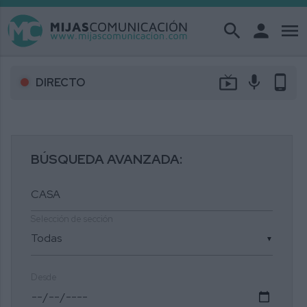
search
person
menu
live_tv
mic
phone_android
DIRECTO
BÚSQUEDA AVANZADA:
Selección de sección
▼
Desde