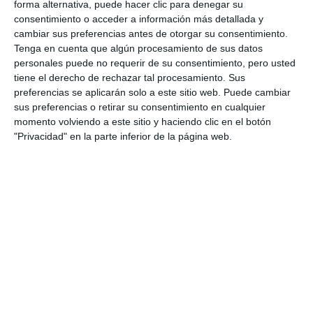
aproximación a su realidad y
forma alternativa, puede hacer clic para denegar su
amenazas'
consentimiento o acceder a información más detallada y
cambiar sus preferencias antes de otorgar su consentimiento.
ACTUALIDAD
Tenga en cuenta que algún procesamiento de sus datos
personales puede no requerir de su consentimiento, pero usted
Alumnas de manualidades de la
tiene el derecho de rechazar tal procesamiento. Sus
UP exponen en la Casa de la
preferencias se aplicarán solo a este sitio web. Puede cambiar
Cultura de Las Lagunas
sus preferencias o retirar su consentimiento en cualquier
ACTUALIDAD
momento volviendo a este sitio y haciendo clic en el botón
"Privacidad" en la parte inferior de la página web.
Mijas Fire Brigade honoured for
its response to the February
floods in Casares
ACTUALIDAD
Bomberos Mijas es distinguido
por su actuación en las
inundaciones de febrero en
Casares
ACTUALIDAD