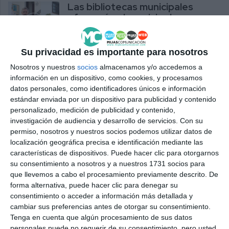
Las bibliotecas municipales
ofrecerán el servicio de
préstamos de 12 a 19 horas
ACTUALIDAD
Su privacidad es importante para nosotros
Arita Aronaigo favorece la
Nosotros y nuestros
socios
almacenamos y/o accedemos a
autonomía infantil a través de la
información en un dispositivo, como cookies, y procesamos
lectura y el juego
datos personales, como identificadores únicos e información
estándar enviada por un dispositivo para publicidad y contenido
ACTUALIDAD
personalizado, medición de publicidad y contenido,
investigación de audiencia y desarrollo de servicios.
Con su
El PSOE acusa al Ejecutivo de
permiso, nosotros y nuestros socios podemos utilizar datos de
“vaciar de contenido” la
localización geográfica precisa e identificación mediante las
programación cultural del
características de dispositivos. Puede hacer clic para otorgarnos
verano
su consentimiento a nosotros y a nuestros 1731 socios para
que llevemos a cabo el procesamiento previamente descrito. De
PSOE
forma alternativa, puede hacer clic para denegar su
consentimiento o acceder a información más detallada y
Cultura trabaja con Recursos
cambiar sus preferencias antes de otorgar su consentimiento.
Humanos para la contratación
Tenga en cuenta que algún procesamiento de sus datos
de personal en Bibliotecas
personales puede no requerir de su consentimiento, pero usted