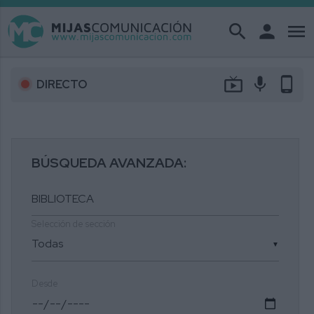
search
person
menu
live_tv
mic
phone_android
DIRECTO
BÚSQUEDA AVANZADA:
Selección de sección
▼
Desde