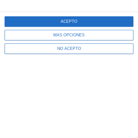
ACEPTO
MÁS OPCIONES
NO ACEPTO
Suscríbete a nuestro boletín
Recibe la actualidad de Mijas en tu correo
electrónico