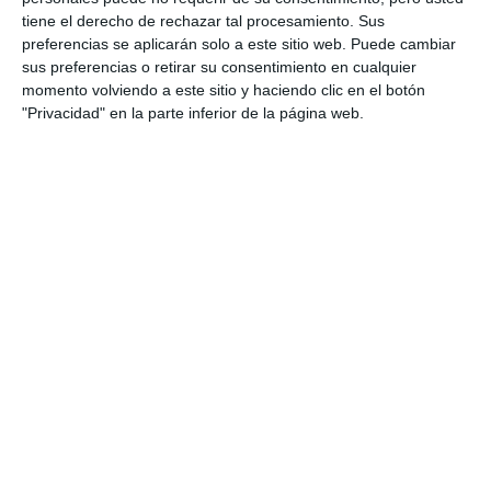
tiene el derecho de rechazar tal procesamiento. Sus
ACTUALIDAD
preferencias se aplicarán solo a este sitio web. Puede cambiar
sus preferencias o retirar su consentimiento en cualquier
Ciudadanos Mijas denuncia un
momento volviendo a este sitio y haciendo clic en el botón
“apagón” en la gestión de la
"Privacidad" en la parte inferior de la página web.
biblioteca del Teatro
CS
Las bibliotecas públicas de Mijas
incorporan casi 400 nuevos
libros
ACTUALIDAD
Maldonado afirma que las
críticas del PSOE sobre
Entreculturas “carecen de
fundamento”
ACTUALIDAD