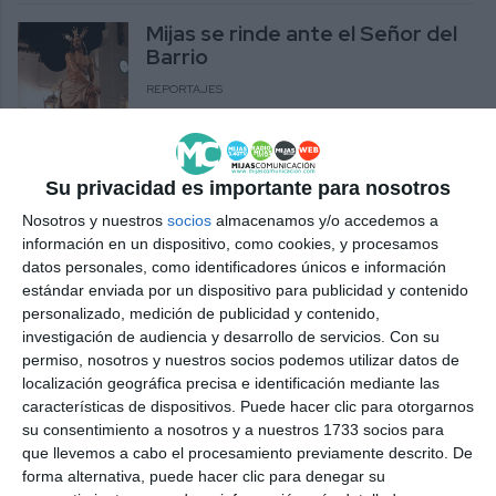
Mijas se rinde ante el Señor del
Barrio
REPORTAJES
El Miércoles Santo el Señor del
Barrio saldrá a su encuentro con
Su privacidad es importante para nosotros
los mijeños
Nosotros y nuestros
socios
almacenamos y/o accedemos a
ACTUALIDAD
información en un dispositivo, como cookies, y procesamos
datos personales, como identificadores únicos e información
El Ayuntamiento informa a los
estándar enviada por un dispositivo para publicidad y contenido
vecinos de Los Santos de los
personalizado, medición de publicidad y contenido,
plazos del parking del barrio
investigación de audiencia y desarrollo de servicios.
Con su
permiso, nosotros y nuestros socios podemos utilizar datos de
ACTUALIDAD
localización geográfica precisa e identificación mediante las
características de dispositivos. Puede hacer clic para otorgarnos
Papá Noel vuelve al Sector 31
su consentimiento a nosotros y a nuestros 1733 socios para
para recoger las cartas de los
que llevemos a cabo el procesamiento previamente descrito. De
más pequeños
forma alternativa, puede hacer clic para denegar su