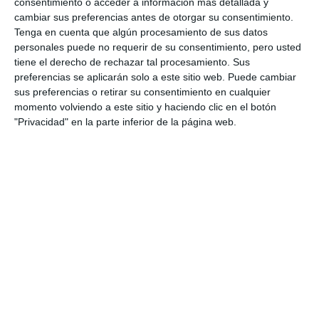
consentimiento o acceder a información más detallada y
ACTUALIDAD
cambiar sus preferencias antes de otorgar su consentimiento.
Tenga en cuenta que algún procesamiento de sus datos
Cuenta atrás para vivir una
personales puede no requerir de su consentimiento, pero usted
noche de ‘Zambombas al
tiene el derecho de rechazar tal procesamiento. Sus
fresquito’ en el Barrio Santana
preferencias se aplicarán solo a este sitio web. Puede cambiar
sus preferencias o retirar su consentimiento en cualquier
ACTUALIDAD
momento volviendo a este sitio y haciendo clic en el botón
"Privacidad" en la parte inferior de la página web.
Mijas 3.40TV ofrece hoy un
reportaje de la procesión de la
Virgen de los Remedios
ACTUALIDAD
La procesión de la Virgen de los
Remedios centra las fiestas del
Barrio Santana
ACTUALIDAD
Vuelve con éxito la milla urbana
de la Verbena del Barrio