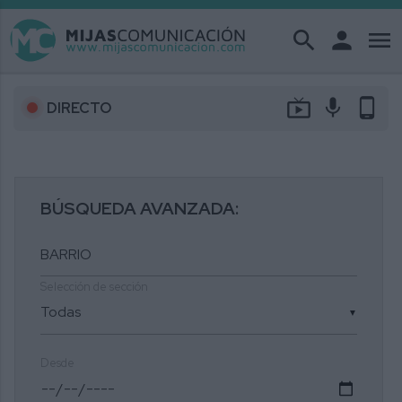
search
person
menu
live_tv
mic
phone_android
DIRECTO
BÚSQUEDA AVANZADA:
Selección de sección
▼
Desde