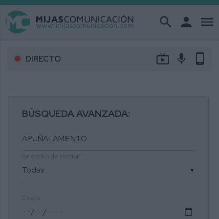
search
person
menu
live_tv
mic
phone_android
DIRECTO
BÚSQUEDA AVANZADA:
Selección de sección
▼
Desde