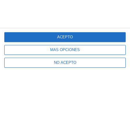
electrónico
ACEPTO
CONFIRMAR
MÁS OPCIONES
Acepto los
términos de uso
y la
política de privacidad
NO ACEPTO
Recibe Mijas Semanal en tu
WhatsApp
Te lo enviamos cada viernes directamente a tu
móvil
ENVÍA "ALTA" AL +34 607 48 09 16 A TRAVÉS
DE WHATSAPP
De conformidad con el REGLAMENTO (UE) 2016/679 DEL PARLAMENTO
EUROPEO Y DEL CONSEJO de 27 de abril de 2016 relativo a la protección