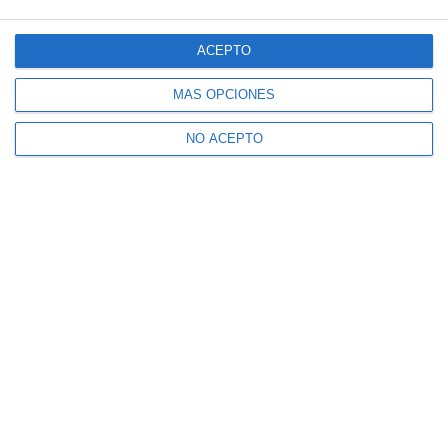
ACEPTO
MÁS OPCIONES
NO ACEPTO
Suscríbete a nuestro boletín
Recibe la actualidad de Mijas en tu correo
electrónico