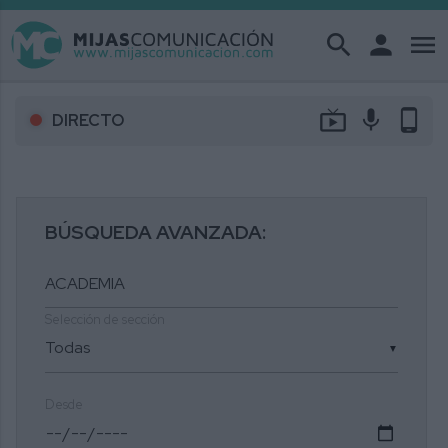
search
person
menu
live_tv
mic
phone_android
DIRECTO
BÚSQUEDA AVANZADA:
Selección de sección
▼
Desde