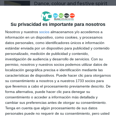
Dance, colour and festive spirit
at the Christmas gala of the
Fama Academy
ACTUALIDAD
Su privacidad es importante para nosotros
Nosotros y nuestros
socios
almacenamos y/o accedemos a
Baile, color y espíritu festivo en
información en un dispositivo, como cookies, y procesamos
la gala navideña de la Academia
datos personales, como identificadores únicos e información
Fama
estándar enviada por un dispositivo para publicidad y contenido
ACTUALIDAD
personalizado, medición de publicidad y contenido,
investigación de audiencia y desarrollo de servicios.
Con su
permiso, nosotros y nuestros socios podemos utilizar datos de
La Academia de Liderazgo
localización geográfica precisa e identificación mediante las
Soroptimist se clausura con
características de dispositivos. Puede hacer clic para otorgarnos
empoderamiento femenino
su consentimiento a nosotros y a nuestros 1733 socios para
ACTUALIDAD
que llevemos a cabo el procesamiento previamente descrito. De
forma alternativa, puede hacer clic para denegar su
Soroptimist potencia en su
consentimiento o acceder a información más detallada y
academia el crecimiento
cambiar sus preferencias antes de otorgar su consentimiento.
personal y profesional de 24
Tenga en cuenta que algún procesamiento de sus datos
mujeres
personales puede no requerir de su consentimiento, pero usted