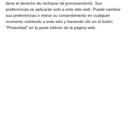
tiene el derecho de rechazar tal procesamiento. Sus
ACTUALIDAD
preferencias se aplicarán solo a este sitio web. Puede cambiar
sus preferencias o retirar su consentimiento en cualquier
Soroptimist enseña liderazgo
momento volviendo a este sitio y haciendo clic en el botón
en Mijas a 24 mujeres de 17
"Privacidad" en la parte inferior de la página web.
nacionalidades distintas
ACTUALIDAD
Mijas se empodera con la
primera Academia de Liderazgo
Femenino de Soroptimist
ACTUALIDAD
Mijas acoge la primera
Soroptimist Academia de
Liderazgo para Mujeres
ACTUALIDAD
Espectáculo solidario de la