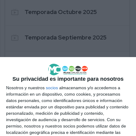
live_tv
Temporada Octubre 2025
live_tv
Temporada Septiembre 2025
live_tv
Temporada Julio 2025
Su privacidad es importante para nosotros
live_tv
Temporada Junio 2025
Nosotros y nuestros
socios
almacenamos y/o accedemos a
información en un dispositivo, como cookies, y procesamos
datos personales, como identificadores únicos e información
estándar enviada por un dispositivo para publicidad y contenido
live_tv
Temporada Mayo 2025
personalizado, medición de publicidad y contenido,
investigación de audiencia y desarrollo de servicios.
Con su
permiso, nosotros y nuestros socios podemos utilizar datos de
localización geográfica precisa e identificación mediante las