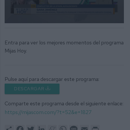
0
seconds
of
7
Entra para ver los mejores momentos del programa
minutes,
52
Mijas Hoy.
seconds
Pulse aquí para descargar este programa:
DESCARGAR
Comparte este programa desde el siguiente enlace:
https://mijascom.com/?t=52&e=1827
Share
Facebook
Twitter
LinkedIn
Meneame
WhatsApp
Message
Email
Print