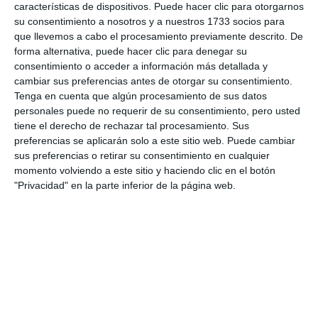
live_tv
Temporada Abril 2025
características de dispositivos. Puede hacer clic para otorgarnos
su consentimiento a nosotros y a nuestros 1733 socios para
que llevemos a cabo el procesamiento previamente descrito. De
forma alternativa, puede hacer clic para denegar su
live_tv
Temporada Marzo 2025
consentimiento o acceder a información más detallada y
cambiar sus preferencias antes de otorgar su consentimiento.
Tenga en cuenta que algún procesamiento de sus datos
personales puede no requerir de su consentimiento, pero usted
live_tv
Temporada Febrero 2025
tiene el derecho de rechazar tal procesamiento. Sus
preferencias se aplicarán solo a este sitio web. Puede cambiar
sus preferencias o retirar su consentimiento en cualquier
momento volviendo a este sitio y haciendo clic en el botón
live_tv
Temporada Enero 2025
"Privacidad" en la parte inferior de la página web.
live_tv
Temporada Diciembre 2024
live_tv
Temporada Noviembre 2024