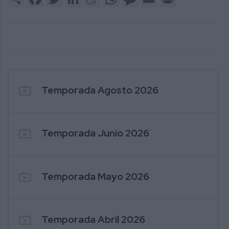
246. PUENTE AL COMERCIO - MI COLCHON
2
F
live_tv
Temporada Agosto 2026
live_tv
Temporada Junio 2026
live_tv
Temporada Mayo 2026
246. PUENTE AL COMERCIO - MI COLCHON
2
F
live_tv
Temporada Abril 2026