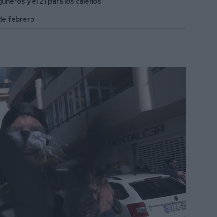
uneros y el 21 para los caleños
 de febrero