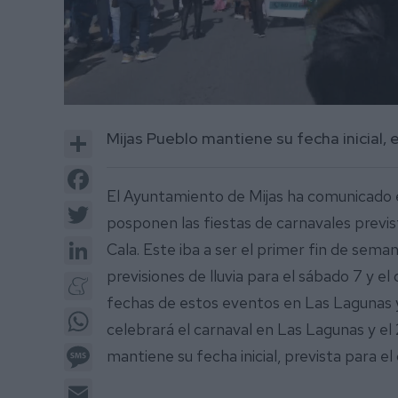
0
of
Share
Mijas Pueblo mantiene su fecha inicial, 
39
seconds
Volume
0%
Facebook
El Ayuntamiento de Mijas ha comunicado 
Twitter
posponen las fiestas de carnavales previ
LinkedIn
Cala. Este iba a ser el primer fin de seman
previsiones de lluvia para el sábado 7 y 
Meneame
fechas de estos eventos en Las Lagunas y 
WhatsApp
celebrará el carnaval en Las Lagunas y el 
Message
mantiene su fecha inicial, prevista para e
Email