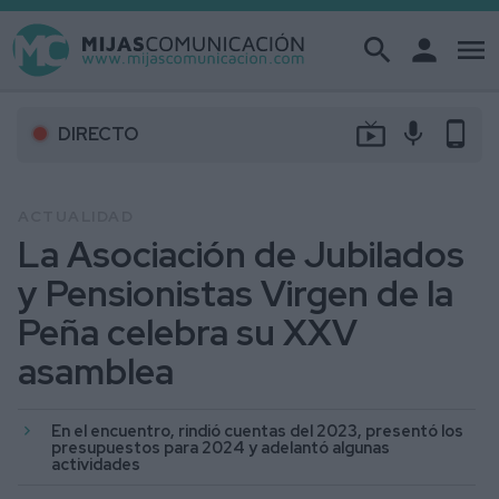
search
person
menu
live_tv
mic
phone_android
DIRECTO
ACTUALIDAD
La Asociación de Jubilados
y Pensionistas Virgen de la
Peña celebra su XXV
asamblea
En el encuentro, rindió cuentas del 2023, presentó los
presupuestos para 2024 y adelantó algunas
actividades