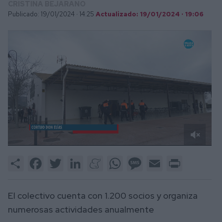
CRISTINA BEJARANO
Publicado: 19/01/2024 ·
14:25
Actualizado: 19/01/2024 · 19:06
0
of
Share
Facebook
Twitter
LinkedIn
Meneame
WhatsApp
Message
Email
Print
3
minutes,
33
seconds
El colectivo cuenta con 1.200 socios y organiza
numerosas actividades anualmente