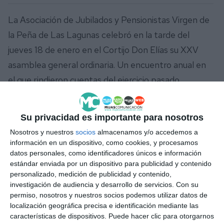
La Asociación de Jubilados y Pensionistas Virgen de
la Peña de Las Lagunas celebró en la tarde del
jueves 18 de enero en el Cortijo Don Elías su XXV
asamblea general ordinaria. Un encuentro anual en
el que rindieron cuentas del ejercicio pasado,
hablaron sobre los presupuestos para el 2024 y
adelantaron algunas de las actividades que se
Su privacidad es importante para nosotros
pondrán en marcha en los próximos meses, como
Nosotros y nuestros
socios
almacenamos y/o accedemos a
eventos o viajes, entre ellos un crucero para el mes
información en un dispositivo, como cookies, y procesamos
datos personales, como identificadores únicos e información
de octubre. Otro de los temas que siguen muy
estándar enviada por un dispositivo para publicidad y contenido
presentes en las conversaciones y asambleas de los
personalizado, medición de publicidad y contenido,
mayores es la residencia. “Esta asociación la
investigación de audiencia y desarrollo de servicios.
Con su
permiso, nosotros y nuestros socios podemos utilizar datos de
fundamos en el año 2006, y desde entonces lo que
localización geográfica precisa e identificación mediante las
reivindicamos es la creación de una residencia, y
características de dispositivos. Puede hacer clic para otorgarnos