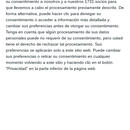
su consentimiento a nosotros y a nuestros 1731 socios para
aunque a día de hoy no hemos visto la luz verde para
que llevemos a cabo el procesamiento previamente descrito. De
hacerla, seguiremos luchando por ella aunque sea
forma alternativa, puede hacer clic para denegar su
consentimiento o acceder a información más detallada y
para que la disfruten nuestros hijos o nuestros
cambiar sus preferencias antes de otorgar su consentimiento.
nietos”, explicó el presidente del colectivo, Juan
Tenga en cuenta que algún procesamiento de sus datos
Cruz. Además de él, desde el pasado año la junta
personales puede no requerir de su consentimiento, pero usted
tiene el derecho de rechazar tal procesamiento. Sus
directiva la conforman Paco Díaz, Lázaro Ruiz, Juan
preferencias se aplicarán solo a este sitio web. Puede cambiar
Gómez y Pepi Márquez. Un equipo que trabaja día a
sus preferencias o retirar su consentimiento en cualquier
momento volviendo a este sitio y haciendo clic en el botón
día para que los más de 1.200 socios activos que
"Privacidad" en la parte inferior de la página web.
pertenecen a la asociación disfruten de las
actividades. “Tenemos talleres de corte y
confección, crochet, bolillo, informática, además,
aceptamos propuestas”, explicó Cruz.