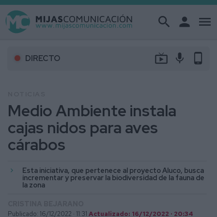
search
person
menu
live_tv
mic
phone_android
DIRECTO
NOTICIAS
Medio Ambiente instala
cajas nidos para aves
cárabos
Esta iniciativa, que pertenece al proyecto Aluco, busca
incrementar y preservar la biodiversidad de la fauna de
la zona
CRISTINA BEJARANO
Publicado: 16/12/2022 ·
11:31
Actualizado: 16/12/2022 · 20:34