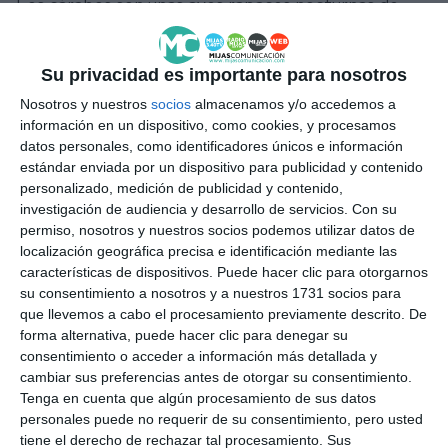
Los cárabos son unas aves rapaces nocturnas de
tamaño medio parecidas a los búhos, muy
presentes en la península ibérica, las cuales suelen
Su privacidad es importante para nosotros
anidar en los huecos de los árboles, es por ello que,
Nosotros y nuestros
socios
almacenamos y/o accedemos a
con el objetivo de incrementar y preservar la
información en un dispositivo, como cookies, y procesamos
datos personales, como identificadores únicos e información
biodiversidad de la fauna de la zona de Mijas, el
estándar enviada por un dispositivo para publicidad y contenido
departamento de Medio Ambiente del consistorio
personalizado, medición de publicidad y contenido,
investigación de audiencia y desarrollo de servicios.
Con su
se ha sumado al proyecto Aluco. Una iniciativa
permiso, nosotros y nuestros socios podemos utilizar datos de
solidaria con la que se instalan cajas nidos en
localización geográfica precisa e identificación mediante las
diversas zonas del término municipal para fomentar
características de dispositivos. Puede hacer clic para otorgarnos
su consentimiento a nosotros y a nuestros 1731 socios para
el anidamiento y la posterior reproducción. Según
que llevemos a cabo el procesamiento previamente descrito. De
explicó la edil del área, Arancha López (Cs), “con
forma alternativa, puede hacer clic para denegar su
consentimiento o acceder a información más detallada y
esta actuación medioambiental vamos a ayudarles a
cambiar sus preferencias antes de otorgar su consentimiento.
que el anidamiento sea aún mayor”. De esta manera,
Tenga en cuenta que algún procesamiento de sus datos
personales puede no requerir de su consentimiento, pero usted
añadió “también contribuimos al ciclo natural de
tiene el derecho de rechazar tal procesamiento. Sus