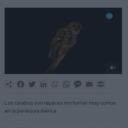
0
of
Share
Facebook
Twitter
LinkedIn
Meneame
WhatsApp
Message
Email
Print
1
minute,
54
seconds
Los cárabos son rapaces nocturnas muy común
en la península ibérica