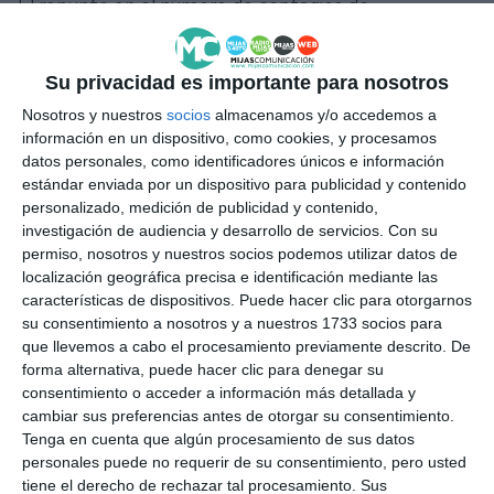
El repunte en el número de contagios de
coronavirus ha provocado que el Distrito Sanitario
Costa del Sol, al que pertenece Mijas, junto a los
Su privacidad es importante para nosotros
distritos de Málaga y Guadalhorce pasen de nivel de
Nosotros y nuestros
socios
almacenamos y/o accedemos a
alerta sanitaria 1 al nivel 2. Un paso atrás que hace
información en un dispositivo, como cookies, y procesamos
datos personales, como identificadores únicos e información
peligrar la llegada de la ansiada normalidad y que
estándar enviada por un dispositivo para publicidad y contenido
trae consigo novedades en cuanto a las medidas
personalizado, medición de publicidad y contenido,
investigación de audiencia y desarrollo de servicios.
Con su
impuestas por la Junta de Andalucía para frenar el
permiso, nosotros y nuestros socios podemos utilizar datos de
avance del virus.
localización geográfica precisa e identificación mediante las
características de dispositivos. Puede hacer clic para otorgarnos
Desde hoy, jueves, 8 de julio, se reducen los aforos
su consentimiento a nosotros y a nuestros 1733 socios para
que llevemos a cabo el procesamiento previamente descrito. De
de nuevo. En la hostelería será del 75% en el interior
forma alternativa, puede hacer clic para denegar su
y del 100% en terrazas. El número de comensales
consentimiento o acceder a información más detallada y
cambiar sus preferencias antes de otorgar su consentimiento.
por mesa pasa de ocho a seis en interior y de 10 a
Tenga en cuenta que algún procesamiento de sus datos
ocho en mesas en exterior. El servicio en barra se
personales puede no requerir de su consentimiento, pero usted
mantiene, siempre que se pueda mantener la
tiene el derecho de rechazar tal procesamiento. Sus