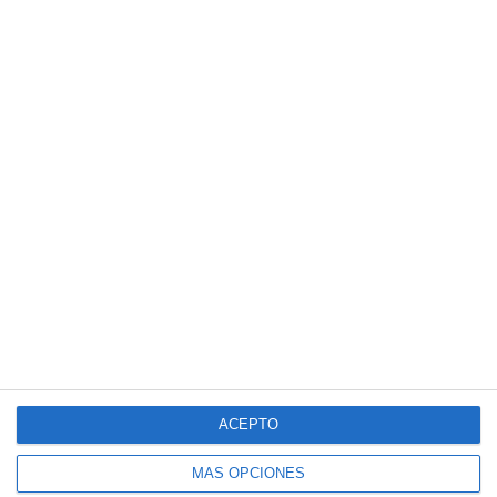
75%. Estas medidas estarán en vigor durante una
semana, cuando se procederá a su revisión por el
organismo competente.
ACEPTO
MÁS OPCIONES