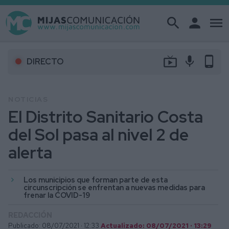
search
person
menu
live_tv
mic
phone_android
DIRECTO
NOTICIAS
El Distrito Sanitario Costa
del Sol pasa al nivel 2 de
alerta
Los municipios que forman parte de esta
circunscripción se enfrentan a nuevas medidas para
frenar la COVID-19
REDACCIÓN
Publicado: 08/07/2021 ·
12:33
Actualizado: 08/07/2021 · 13:29