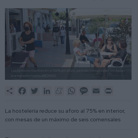
Las terrazas mantienen el 100% del aforo, pero las mesas están limitadas
a ocho comensales
ARCHIVO
Share
Facebook
Twitter
LinkedIn
Meneame
WhatsApp
Message
Email
Print
La hostelería reduce su aforo al 75% en interior,
con mesas de un máximo de seis comensales