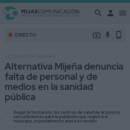
search
person
menu
live_tv
mic
phone_android
DIRECTO
ALTERNATIVA MIJEÑA
Alternativa Mijeña denuncia
falta de personal y de
medios en la sanidad
pública
Según la formación, los centros de salud de la zona no
son suficientes para la población que registra el
municipio, especialmente ahora en verano