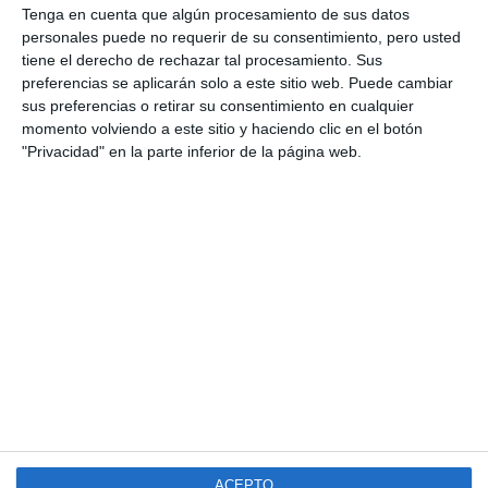
de los 15 meses”
Tenga en cuenta que algún procesamiento de sus datos
personales puede no requerir de su consentimiento, pero usted
tiene el derecho de rechazar tal procesamiento. Sus
Alternativa Mijeña (AM) denunció en la tarde
preferencias se aplicarán solo a este sitio web. Puede cambiar
del miércoles las carencias de la sanidad pública,
sus preferencias o retirar su consentimiento en cualquier
momento volviendo a este sitio y haciendo clic en el botón
quejándose de los pocos centros de salud para la
"Privacidad" en la parte inferior de la página web.
amplia población de la zona, así como de la falta de
personal y las largas esperas en urgencias. “También
estamos viendo que las listas de espera son
enormes, pasando de los 15 meses, y que ya la
aplicación móvil para sacar cita es inviable”, puso
como ejemplo Irene Ríos, coordinadora del partido,
responsabilizando de ello a la Junta de Andalucía,
competente en materia de Sanidad, pero también a
los gobiernos municipales, anteriores y actuales, qué
deberían insistir más a la Junta de Andalucía con
ACEPTO