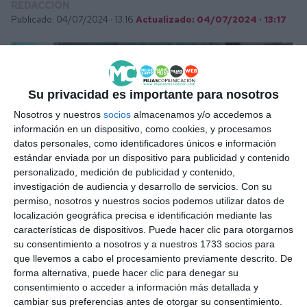
REDACCIÓN
Publicado: 04/07/2024 ·
13:16
Actualizado: 04/07/2024 · 13:17
Su privacidad es importante para nosotros
Nosotros y nuestros
socios
almacenamos y/o accedemos a
información en un dispositivo, como cookies, y procesamos
datos personales, como identificadores únicos e información
estándar enviada por un dispositivo para publicidad y contenido
personalizado, medición de publicidad y contenido,
Miembros de Alternativa Mijeña y vecinos, ayer frente al Centro de
investigación de audiencia y desarrollo de servicios.
Con su
Salud de Las Lagunas.
N. LUQUE.
permiso, nosotros y nuestros socios podemos utilizar datos de
localización geográfica precisa e identificación mediante las
Share
Facebook
Twitter
LinkedIn
Meneame
WhatsApp
Message
Email
Print
características de dispositivos. Puede hacer clic para otorgarnos
su consentimiento a nosotros y a nuestros 1733 socios para
que llevemos a cabo el procesamiento previamente descrito. De
Estas carencias, dice, están aumentando las
forma alternativa, puede hacer clic para denegar su
consentimiento o acceder a información más detallada y
listas de espera de los pacientes, “que ya pasan
cambiar sus preferencias antes de otorgar su consentimiento.