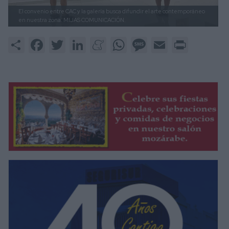
El convenio entre CAC y la galería busca difundir el arte contemporáneo
en nuestra zona.
MIJAS COMUNICACIÓN.
Share
Facebook
Twitter
LinkedIn
Meneame
WhatsApp
Message
Email
Print