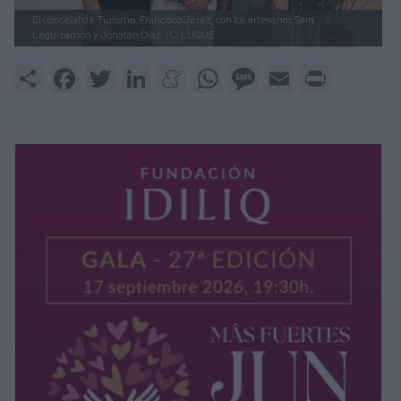
El concejal de Turismo, Francisco Jerez, con los artesanos Sara
Leguizamón y Jonatan Díaz.
| C. LUQUE
Share
Facebook
Twitter
LinkedIn
Meneame
WhatsApp
Message
Email
Print