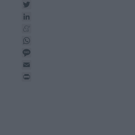
Twitter
LinkedIn
Meneame
WhatsApp
Message
Email
Print