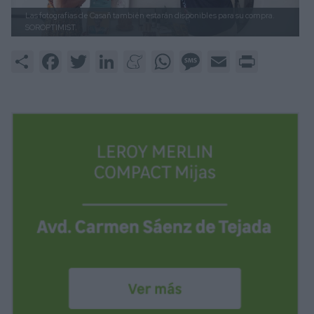
Las fotografías de Casañ también estarán disponibles para su compra.
SOROPTIMIST.
Share
Facebook
Twitter
LinkedIn
Meneame
WhatsApp
Message
Email
Print