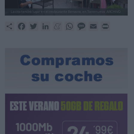
La cita tendrá lugar en el restaurante Benavra, en Torrenueva.
ARCHIVO
Share
Facebook
Twitter
LinkedIn
Meneame
WhatsApp
Message
Email
Print