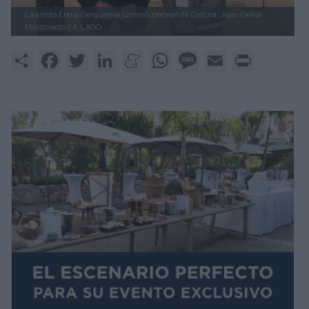
La artista Elena Dergunova junto al concejal de Cultura, Juan Carlos
Maldonado. |
A. LAGO
Share
Facebook
Twitter
LinkedIn
Meneame
WhatsApp
Message
Email
Print