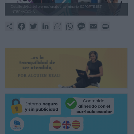
Detalle del cartel promocional del seminario.
SOROPTIMIST
INTERNACIONAL
Share
Facebook
Twitter
LinkedIn
Meneame
WhatsApp
Message
Email
Print