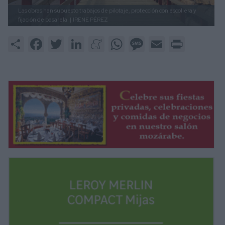
Las obras han supuesto trabajos de pilotaje, protección con escollera y
fijación de pasarela. |
IRENE PÉREZ
Share
Facebook
Twitter
LinkedIn
Meneame
WhatsApp
Message
Email
Print