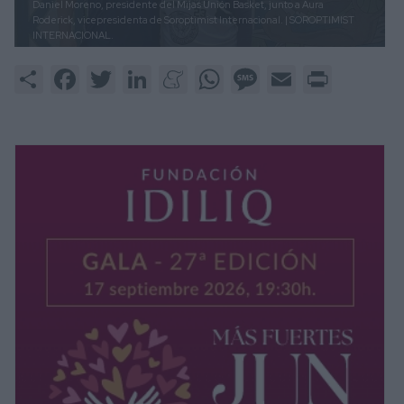
Daniel Moreno, presidente del Mijas Unión Basket, junto a Aura
Roderick, vicepresidenta de Soroptimist Internacional.
| SOROPTIMIST
INTERNACIONAL.
Share
Facebook
Twitter
LinkedIn
Meneame
WhatsApp
Message
Email
Print