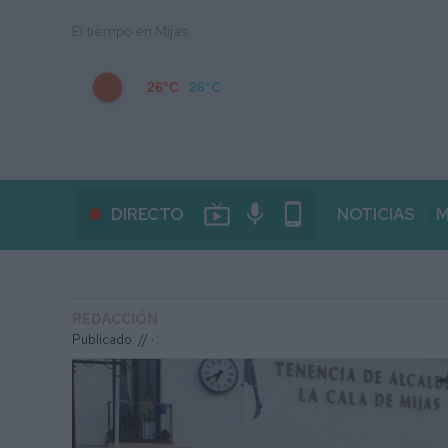
El tiempo en Mijas
26°C
26°C
live_tv
mic
phone_android
DIRECTO
NOTICIAS
M
REDACCIÓN
Publicado: // ·
: