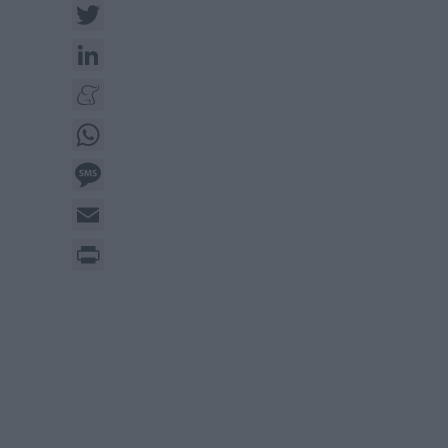
Twitter
LinkedIn
Meneame
WhatsApp
Message
Email
Print