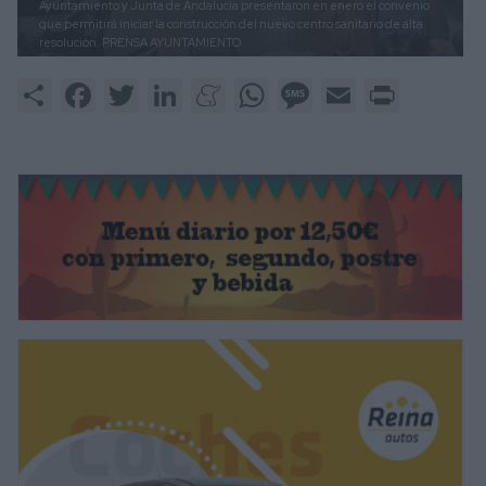
Ayuntamiento y Junta de Andalucía presentaron en enero el convenio
que permitirá iniciar la construcción del nuevo centro sanitario de alta
resolución.
PRENSA AYUNTAMIENTO
Share
Facebook
Twitter
LinkedIn
Meneame
WhatsApp
Message
Email
Print