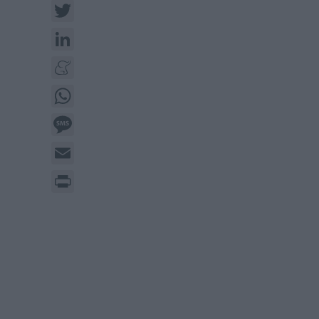
Twitter
LinkedIn
Meneame
WhatsApp
Message
Email
Print