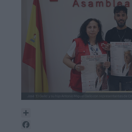
José 'El Gallo' y su hijo Antonio Miguel Gallo con representantes de C
Share
Facebook