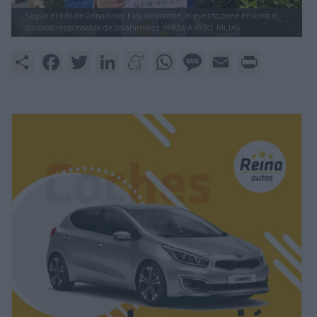
Según el edil de Ganadería, Eloy Belmonte, el evento pone en valor el
cuidado responsable de los animales.
PRENSA AYTO. MIJAS
Share
Facebook
Twitter
LinkedIn
Meneame
WhatsApp
Message
Email
Print