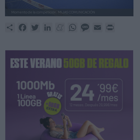
Momento de la competición.
MIJAS COMUNICACIÓN
Share
Facebook
Twitter
LinkedIn
Meneame
WhatsApp
Message
Email
Print