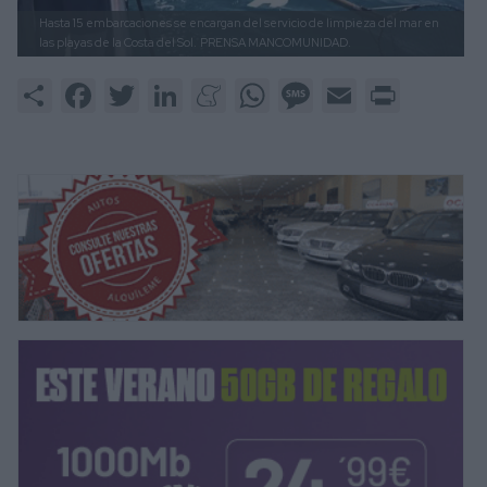
Hasta 15 embarcaciones se encargan del servicio de limpieza del mar en
las playas de la Costa del Sol.
PRENSA MANCOMUNIDAD.
Share
Facebook
Twitter
LinkedIn
Meneame
WhatsApp
Message
Email
Print