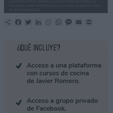
La alcaldesa de Mijas, Ana Mata, y la edil de Fiestas, Silvia Marín, con
Paco Lozano, pregón de la feria 2025, y Lola Arroyo, pregonera en 2024.
MIJAS COMUNICACIÓN
Share
Facebook
Twitter
LinkedIn
Meneame
WhatsApp
Message
Email
Print