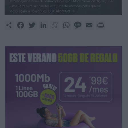
El concejal de Infraestructuras y Obras y de Modernización Digital, Juan
José Torres Trella en calle Carril, una de las zonas por la que se
desplegará la fibra óptica.
BEATRIZ MARTÍN
Share
Facebook
Twitter
LinkedIn
Meneame
WhatsApp
Message
Email
Print