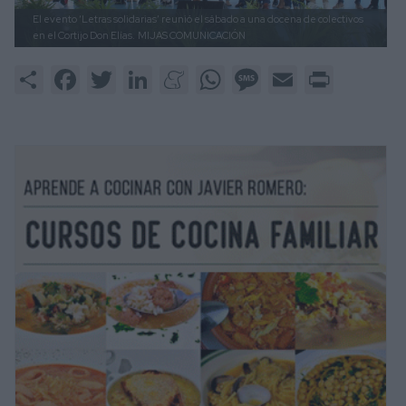
El evento ‘Letras solidarias’ reunió el sábado a una docena de colectivos
en el Cortijo Don Elías.
MIJAS COMUNICACIÓN
Share
Facebook
Twitter
LinkedIn
Meneame
WhatsApp
Message
Email
Print