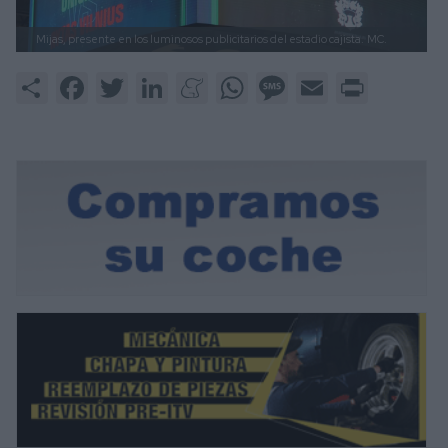
Mijas, presente en los luminosos publicitarios del estadio cajista.
MC.
Share
Facebook
Twitter
LinkedIn
Meneame
WhatsApp
Message
Email
Print