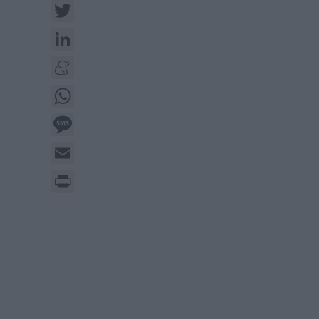
Twitter
LinkedIn
Meneame
WhatsApp
Message
Email
Print