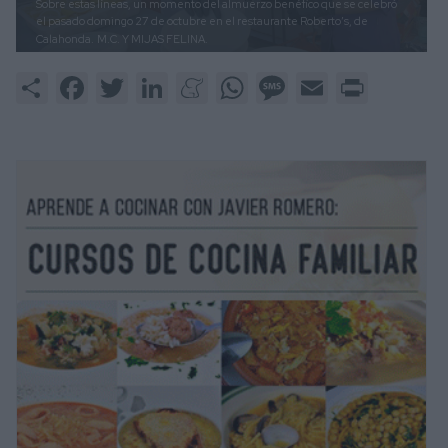
Sobre estas líneas, un momento del almuerzo benéfico que se celebró
el pasado domingo 27 de octubre en el restaurante Roberto’s, de
Calahonda.
M.C. Y MIJAS FELINA.
Share
Facebook
Twitter
LinkedIn
Meneame
WhatsApp
Message
Email
Print