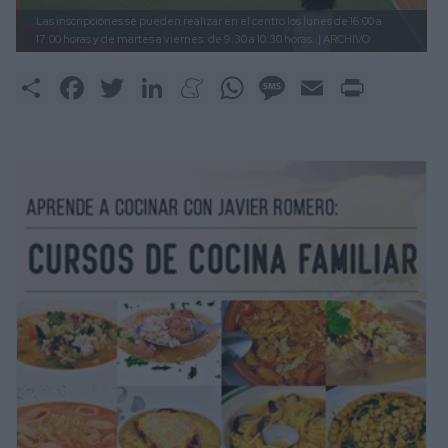
Las inscripciones se pueden realizar en el centro los lunes de 16:00 a
17:00 horas y de martes a viernes: de 9:30 a 10:30 horas.
| ARCHIVO
Share
Facebook
Twitter
LinkedIn
Meneame
WhatsApp
Message
Email
Print