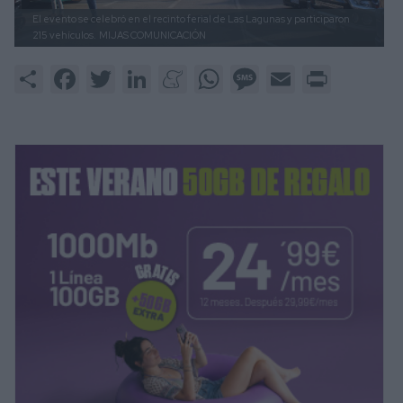
El evento se celebró en el recinto ferial de Las Lagunas y participaron
215 vehículos.
MIJAS COMUNICACIÓN
Share
Facebook
Twitter
LinkedIn
Meneame
WhatsApp
Message
Email
Print