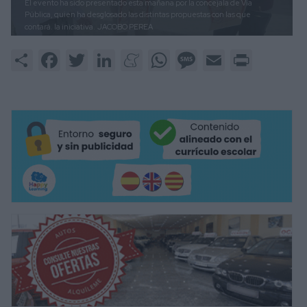
El evento ha sido presentado esta mañana por la concejala de Vía
Pública, quien ha desglosado las distintas propuestas con las que
contará. la iniciativa.
JACOBO PEREA
Share
Facebook
Twitter
LinkedIn
Meneame
WhatsApp
Message
Email
Print